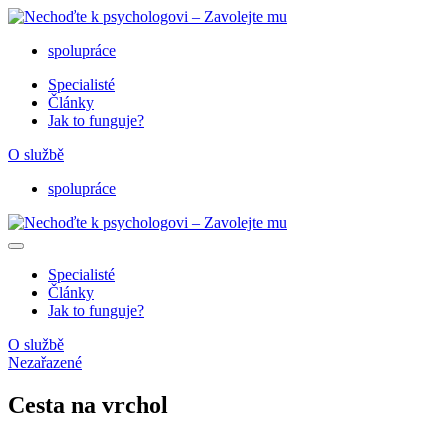
Nechoďte k psychologovi – Zavolejte mu
psycholognatelefonu.cz‎
spolupráce
Specialisté
Články
Jak to funguje?
O službě
spolupráce
Nechoďte k psychologovi – Zavolejte mu
psycholognatelefonu.cz‎
Specialisté
Články
Jak to funguje?
O službě
Nezařazené
Cesta na vrchol