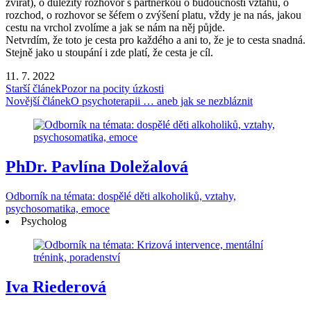
zvířat), o důležitý rozhovor s partnerkou o budoucnosti vztahu, o
rozchod, o rozhovor se šéfem o zvýšení platu, vždy je na nás, jakou
cestu na vrchol zvolíme a jak se nám na něj půjde.
Netvrdím, že toto je cesta pro každého a ani to, že je to cesta snadná.
Stejně jako u stoupání i zde platí, že cesta je cíl.
11. 7. 2022
Post
Starší článek
Pozor na pocity úzkosti
Novější článek
O psychoterapii … aneb jak se nezbláznit
Navigation
PhDr. Pavlína Doležalová
Odborník na témata: dospělé děti alkoholiků, vztahy,
psychosomatika, emoce
Psycholog
Iva Riederová