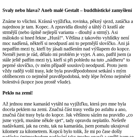
Svaly nebo hlava? Aneb malé Gestalt – buddhistické zamyšlení
Známe to všichni. Krásná vyjížďka, rovinka, pěkný sjezd, zatáčka a
najednou je tam. Kopec. A zpravidla dlouhý a táhlý či kratší ale
strmější (nebo úplně nejlepší varianta – dlouhý a strmý). Asi
málokdo si hned řekne „Hurá!“. Většina z takovéto vyhlídky není
moc nadšená, někteří si neodpustí ani to peprnější slovíčko. Ani já
nepatřím mezi ty, kteří by jásali nadšením nad výšlapem do kopce.
Neměl jsem je rád, dělalo mi problém je vyjet. A ano, patřil jsem (a
stále ještě patřím mezi ty), kteří si při pohledu na tuto „nádheru“ to
peprné slovíčko, (v mém případě sousloví) neodpustí. Proto jsem
vždy raději volil trasy, kde byla pravděpodobnost setkání s mým
oblíbencem co nejméně pravděpodobná, tedy lépe řečeno nejméně
bolestivá (kopce jsou prostě všude).
Peklo na zemi!
Až jednou mne kamarád vytáhl na vyjížďku, která pro mne byla
docela peklem na zemi. Značná část trasy vedla po asfaltu a ano,
značná část trasy byla do kopce. Jak většinou sázím na pravidlo „co
jsme vyjeli, musíme někde sjet“, tady opravdu neplatilo. Nešetře
nadávkami, jak na cestu, tak na kamaráda, jsem pomalu ukrajoval
kilometr za kilometrem. Kopců bylo tolik, že mi po čase došly
nadávky (mimochodem nadávání taky trochu unaví) a smířil jsem se