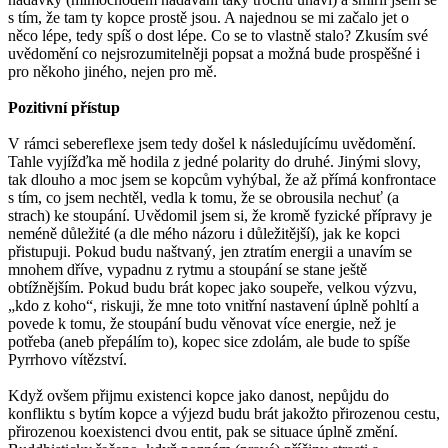
s tím, že tam ty kopce prostě jsou. A najednou se mi začalo jet o
něco lépe, tedy spíš o dost lépe. Co se to vlastně stalo? Zkusím své
uvědomění co nejsrozumitelněji popsat a možná bude prospěšné i
pro někoho jiného, nejen pro mě.
Pozitivní přístup
V rámci sebereflexe jsem tedy došel k následujícímu uvědomění.
Tahle vyjížďka mě hodila z jedné polarity do druhé. Jinými slovy,
tak dlouho a moc jsem se kopcům vyhýbal, že až přímá konfrontace
s tím, co jsem nechtěl, vedla k tomu, že se obrousila nechuť (a
strach) ke stoupání. Uvědomil jsem si, že kromě fyzické přípravy je
neméně důležité (a dle mého názoru i důležitější), jak ke kopci
přistupuji. Pokud budu naštvaný, jen ztratím energii a unavím se
mnohem dříve, vypadnu z rytmu a stoupání se stane ještě
obtížnějším. Pokud budu brát kopec jako soupeře, velkou výzvu,
„kdo z koho“, riskuji, že mne toto vnitřní nastavení úplně pohltí a
povede k tomu, že stoupání budu věnovat více energie, než je
potřeba (aneb přepálím to), kopec sice zdolám, ale bude to spíše
Pyrrhovo vítězství.
Když ovšem přijmu existenci kopce jako danost, nepůjdu do
konfliktu s bytím kopce a výjezd budu brát jakožto přirozenou cestu,
přirozenou koexistenci dvou entit, pak se situace úplně změní.