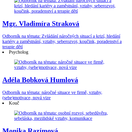
Mgr. Vladimíra Straková
Odborník na témata: Zvládání náročných situací a krizí, hledání
kariéry a zaměstnání, vztahy, seberozvoj, koučink, poradenství a
terapie dětí
Psycholog
Adéla Bobková Humlová
Odborník na témata: náročné situace ve firmě, vztahy,
(sebe)motivace, nová vize
Kouč
Monika Razímová