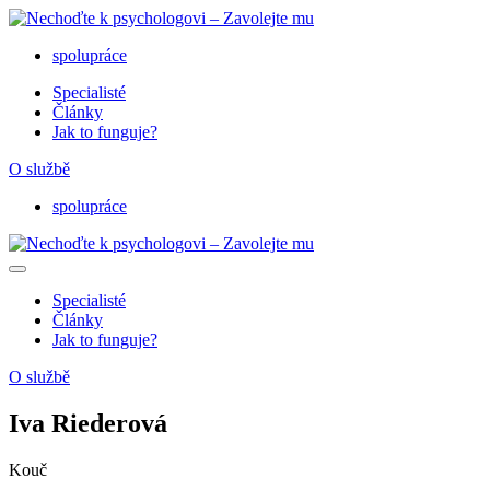
Nechoďte k psychologovi – Zavolejte mu
psycholognatelefonu.cz‎
spolupráce
Specialisté
Články
Jak to funguje?
O službě
spolupráce
Nechoďte k psychologovi – Zavolejte mu
psycholognatelefonu.cz‎
Specialisté
Články
Jak to funguje?
O službě
Iva Riederová
Kouč