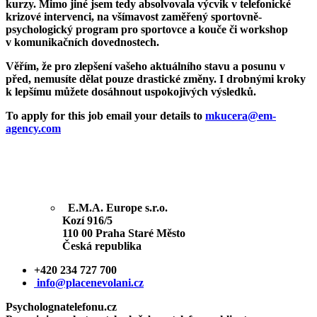
kurzy. Mimo jiné jsem tedy absolvovala výcvik v telefonické
krizové intervenci, na všímavost zaměřený sportovně-
psychologický program pro sportovce a kouče či workshop
v komunikačních dovednostech.
Věřím, že pro zlepšení vašeho aktuálního stavu a posunu v
před, nemusíte dělat pouze drastické změny. I drobnými kroky
k lepšímu můžete dosáhnout uspokojivých výsledků.
To apply for this job
email your details to
mkucera@em-
agency.com
E.M.A. Europe s.r.o.
Kozí 916/5
110 00 Praha Staré Město
Česká republika
+420 234 727 700
info@placenevolani.cz
Psycholognatelefonu.cz