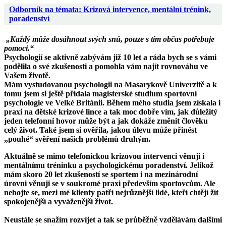
Odborník na témata: Krizová intervence, mentální trénink,
poradenství
„Každý může dosáhnout svých snů, pouze s tím občas potřebuje
pomoci.“
Psychologií se aktivně zabývám již 10 let a ráda bych se s vámi
podělila o své zkušenosti a pomohla vám najít rovnováhu ve
Vašem životě.
Mám vystudovanou psychologii na Masarykově Univerzitě a k
tomu jsem si ještě přidala magisterské studium sportovní
psychologie ve Velké Británii. Během mého studia jsem získala i
praxi na dětské krizové lince a tak moc dobře vím, jak důležitý
jeden telefonní hovor může být a jak dokáže změnit člověku
celý život. Také jsem si ověřila, jakou úlevu může přinést
„pouhé“ svěření našich problémů druhým.
Aktuálně se mimo telefonickou krizovou intervenci věnuji i
mentálnímu tréninku a psychologickému poradenství. Jelikož
mám skoro 20 let zkušeností se sportem i na mezinárodní
úrovni věnuji se v soukromé praxi především sportovcům. Ale
nebojte se, mezi mé klienty patří nejrůznější lidé, kteří chtějí žít
spokojenější a vyváženější život.
Neustále se snažím rozvíjet a tak se průběžně vzdělávám dalšími