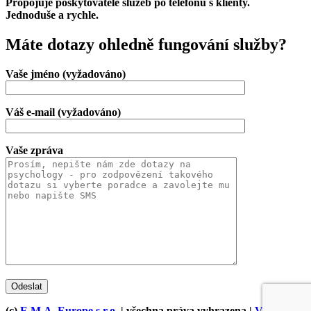
Propojuje poskytovatele služeb po telefonu s klienty.
Jednoduše a rychle.
Máte dotazy ohledně fungování služby?
Vaše jméno (vyžadováno)
Váš e-mail (vyžadováno)
Vaše zpráva
(c)
E.M.A. Europe s.r.o.
| všechna práva vyhrazena |
Všeobecné