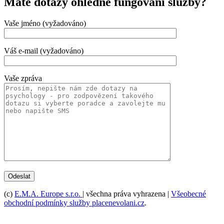
Máte dotazy ohledně fungování služby?
Vaše jméno (vyžadováno)
Váš e-mail (vyžadováno)
Vaše zpráva
(c)
E.M.A. Europe s.r.o.
| všechna práva vyhrazena |
Všeobecné
obchodní podmínky služby placenevolani.cz
.