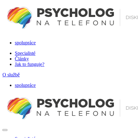
Nechoďte k psychologovi – Zavolejte mu
psycholognatelefonu.cz‎
spolupráce
Specialisté
Články
Jak to funguje?
O službě
spolupráce
Nechoďte k psychologovi – Zavolejte mu
psycholognatelefonu.cz‎